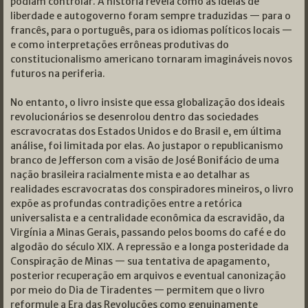
podiam controlar. A história revela como as ideias de
liberdade e autogoverno foram sempre traduzidas — para o
francês, para o português, para os idiomas políticos locais —
e como interpretações errôneas produtivas do
constitucionalismo americano tornaram imagináveis novos
futuros na periferia.
No entanto, o livro insiste que essa globalização dos ideais
revolucionários se desenrolou dentro das sociedades
escravocratas dos Estados Unidos e do Brasil e, em última
análise, foi limitada por elas. Ao justapor o republicanismo
branco de Jefferson com a visão de José Bonifácio de uma
nação brasileira racialmente mista e ao detalhar as
realidades escravocratas dos conspiradores mineiros, o livro
expõe as profundas contradições entre a retórica
universalista e a centralidade econômica da escravidão, da
Virgínia a Minas Gerais, passando pelos booms do café e do
algodão do século XIX. A repressão e a longa posteridade da
Conspiração de Minas — sua tentativa de apagamento,
posterior recuperação em arquivos e eventual canonização
por meio do Dia de Tiradentes — permitem que o livro
reformule a Era das Revoluções como genuinamente