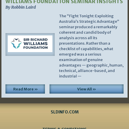
WILLIAMS FOUNDATION SEMINAR INSIGHTS
By Robbin Laird
The “Fight Tonight: Exploiting
Australia’s Strategic Advantage”
seminar produced a remarkably
coherent and candid body of
analysis across all its
presentations. Rather than a
checklist of capabilities, what
emerged was a serious
examination of genuine
advantages — geographic, human,
technical, alliance-based, and
industrial —
Read More »
View All »
SLDINFO.COM